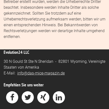
Betreiber erstellt wurden, werden die Urheberrechte Dritter
beachtet. Insbesondere werden Inhalte Dritter als solche
gekennzeichnet. Sollten Sie trotzdem auf eine
Urheberrechtsverletzung aufmerksam werden, bitten wir um
einen entsprechenden Hinweis. Bei Bekanntwerden von
Rechtsverletzungen werden wir derartige Inhalte umgehend
entfernen.
Evolution24 LLC
30 N Gould St Ste N Sheridan - 82801 Wyoming, Vereinigte
Staaten von Amerika
E-Mail:
info@das-mice-magazin.de
Empfehlen Sie uns weiter