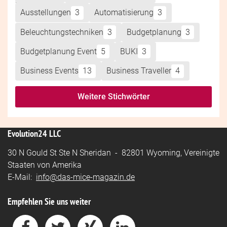
Ausstellungen
3
Automatisierung
3
Beleuchtungstechniken
3
Budgetplanung
3
Budgetplanung Event
5
BUKI
3
Business Events
13
Business Traveller
4
Weitere Stichwörter
Evolution24 LLC
30 N Gould St Ste N Sheridan - 82801 Wyoming, Vereinigte
Staaten von Amerika
E-Mail:
info@das-mice-magazin.de
Empfehlen Sie uns weiter