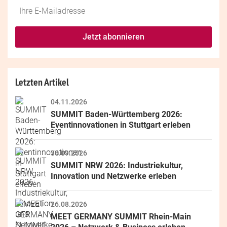
Do
*Ihre
not
E-
fill
Mailadresse:
Jetzt abonnieren
this
field
Letzten Artikel
04.11.2026
SUMMIT Baden-Württemberg 2026: 
Eventinnovationen in Stuttgart erleben
30.09.2026
SUMMIT NRW 2026: Industriekultur, 
Innovation und Netzwerke erleben
26.08.2026
MEET GERMANY SUMMIT Rhein-Main 