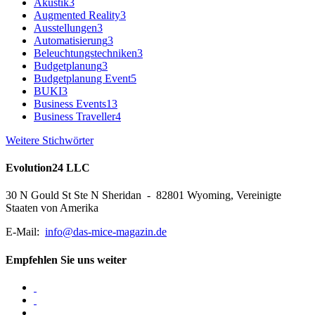
Akustik
3
Augmented Reality
3
Ausstellungen
3
Automatisierung
3
Beleuchtungstechniken
3
Budgetplanung
3
Budgetplanung Event
5
BUKI
3
Business Events
13
Business Traveller
4
Weitere Stichwörter
Evolution24 LLC
30 N Gould St Ste N Sheridan - 82801 Wyoming, Vereinigte
Staaten von Amerika
E-Mail:
info@das-mice-magazin.de
Empfehlen Sie uns weiter