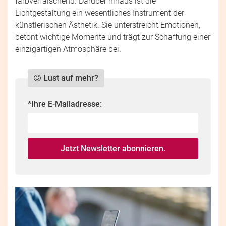
farbverfälschend. Darüber hinaus ist die
Lichtgestaltung ein wesentliches Instrument der
künstlerischen Ästhetik. Sie unterstreicht Emotionen,
betont wichtige Momente und trägt zur Schaffung einer
einzigartigen Atmosphäre bei.
Lust auf mehr?
Do
*Ihre E-Mailadresse:
not
fill
this
Jetzt Newsletter abonnieren.
field