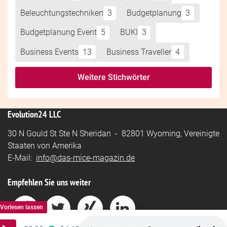
Beleuchtungstechniken
3
Budgetplanung
3
Budgetplanung Event
5
BUKI
3
Business Events
13
Business Traveller
4
Weitere Stichwörter
Evolution24 LLC
30 N Gould St Ste N Sheridan - 82801 Wyoming, Vereinigte
Staaten von Amerika
E-Mail:
info@das-mice-magazin.de
Empfehlen Sie uns weiter