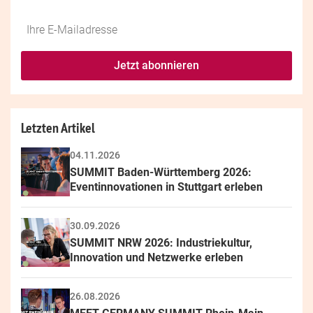
Do
*Ihre
not
E-
fill
Mailadresse:
Jetzt abonnieren
this
field
Letzten Artikel
04.11.2026
SUMMIT Baden-Württemberg 2026: 
Eventinnovationen in Stuttgart erleben
30.09.2026
SUMMIT NRW 2026: Industriekultur, 
Innovation und Netzwerke erleben
26.08.2026