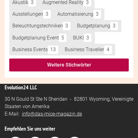
Akustik
3
Augmented Reality
3
Ausstellungen
3
Automatisierung
3
Beleuchtungstechniken
3
Budgetplanung
3
Budgetplanung Event
5
BUKI
3
Business Events
13
Business Traveller
4
Weitere Stichwörter
Evolution24 LLC
30 N Gould St Ste N Sheridan - 82801 Wyoming, Vereinigte
Staaten von Amerika
E-Mail:
info@das-mice-magazin.de
Empfehlen Sie uns weiter