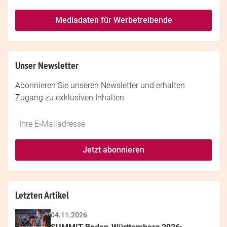
Mediadaten für Werbetreibende
Unser Newsletter
Abonnieren Sie unseren Newsletter und erhalten
Zugang zu exklusiven Inhalten.
Do
*Ihre
not
E-
fill
Mailadresse:
Jetzt abonnieren
this
field
Letzten Artikel
04.11.2026