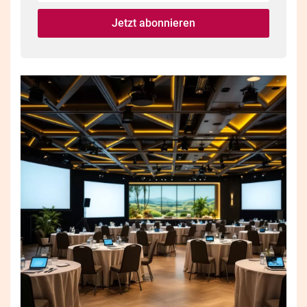
fill
Mailadresse:
Jetzt abonnieren
this
field