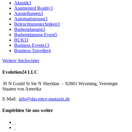
Akustik
3
Augmented Reality
3
Ausstellungen
3
Automatisierung
3
Beleuchtungstechniken
3
Budgetplanung
3
Budgetplanung Event
5
BUKI
3
Business Events
13
Business Traveller
4
Weitere Stichwörter
Evolution24 LLC
30 N Gould St Ste N Sheridan - 82801 Wyoming, Vereinigte
Staaten von Amerika
E-Mail:
info@das-mice-magazin.de
Empfehlen Sie uns weiter