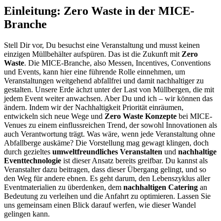
Einleitung: Zero Waste in der MICE-
Branche
Stell Dir vor, Du besuchst eine Veranstaltung und musst keinen
einzigen Müllbehälter aufspüren. Das ist die Zukunft mit
Zero
Waste
. Die MICE-Branche, also Messen, Incentives, Conventions
und Events, kann hier eine führende Rolle einnehmen, um
Veranstaltungen weitgehend abfallfrei und damit nachhaltiger zu
gestalten. Unsere Erde ächzt unter der Last von Müllbergen, die mit
jedem Event weiter anwachsen. Aber Du und ich – wir können das
ändern. Indem wir der Nachhaltigkeit Priorität einräumen,
entwickeln sich neue Wege und
Zero Waste Konzepte
bei MICE-
Venues zu einem einflussreichen Trend, der sowohl Innovationen als
auch Verantwortung trägt. Was wäre, wenn jede Veranstaltung ohne
Abfallberge auskäme? Die Vorstellung mag gewagt klingen, doch
durch gezieltes
umweltfreundliches Veranstalten
und
nachhaltige
Eventtechnologie
ist dieser Ansatz bereits greifbar. Du kannst als
Veranstalter dazu beitragen, dass dieser Übergang gelingt, und so
den Weg für andere ebnen. Es geht darum, den Lebenszyklus aller
Eventmaterialien zu überdenken, dem
nachhaltigen Catering
an
Bedeutung zu verleihen und die Anfahrt zu optimieren. Lassen Sie
uns gemeinsam einen Blick darauf werfen, wie dieser Wandel
gelingen kann.