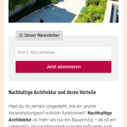
Unser Newsletter
Do
*Ihre
not
E-
fill
Mailadresse:
Jetzt abonnieren
this
field
Nachhaltige Architektur und deren Vorteile
Hast du dir jemals vorgestellt, wie ein grüner
Veranstaltungsort wirklich funktioniert?
Nachhaltige
Architektur
ist mehr als nur ein Bauprinzip – es ist ein
Lebensstil. Grüne Veranstaltungsorte definieren sich