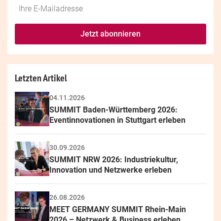
Do
*Ihre
not
E-
fill
Mailadresse:
Jetzt abonnieren
this
field
Letzten Artikel
04.11.2026
SUMMIT Baden-Württemberg 2026: 
Eventinnovationen in Stuttgart erleben
30.09.2026
SUMMIT NRW 2026: Industriekultur, 
Innovation und Netzwerke erleben
26.08.2026
MEET GERMANY SUMMIT Rhein-Main 
2026 – Netzwerk & Business erleben