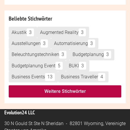
Beliebte Stichwörter
Akustik
3
Augmented Reality
3
Ausstellungen
3
Automatisierung
3
Beleuchtungstechniken
3
Budgetplanung
3
Budgetplanung Event
5
BUKI
3
Business Events
13
Business Traveller
4
Weitere Stichwörter
Evolution24 LLC
30 N Gould St Ste N Sheridan - 82801 Wyoming, Vereinigte