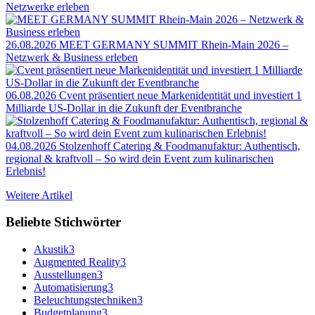
Netzwerke erleben
26.08.2026
MEET GERMANY SUMMIT Rhein-Main 2026 –
Netzwerk & Business erleben
06.08.2026
Cvent präsentiert neue Markenidentität und investiert 1
Milliarde US-Dollar in die Zukunft der Eventbranche
04.08.2026
Stolzenhoff Catering & Foodmanufaktur: Authentisch,
regional & kraftvoll – So wird dein Event zum kulinarischen
Erlebnis!
Weitere Artikel
Beliebte Stichwörter
Akustik
3
Augmented Reality
3
Ausstellungen
3
Automatisierung
3
Beleuchtungstechniken
3
Budgetplanung
3