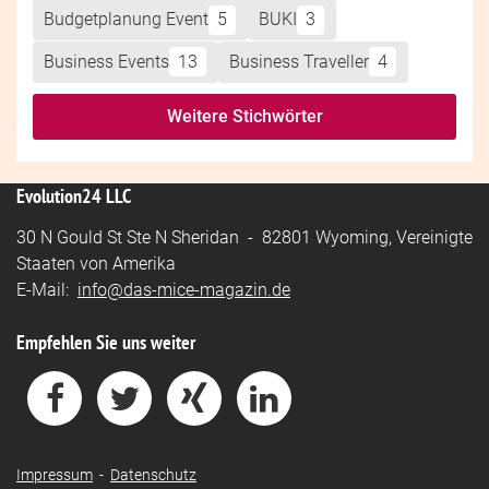
Budgetplanung Event
5
BUKI
3
Business Events
13
Business Traveller
4
Weitere Stichwörter
Evolution24 LLC
30 N Gould St Ste N Sheridan - 82801 Wyoming, Vereinigte
Staaten von Amerika
E-Mail:
info@das-mice-magazin.de
Empfehlen Sie uns weiter
Impressum
-
Datenschutz