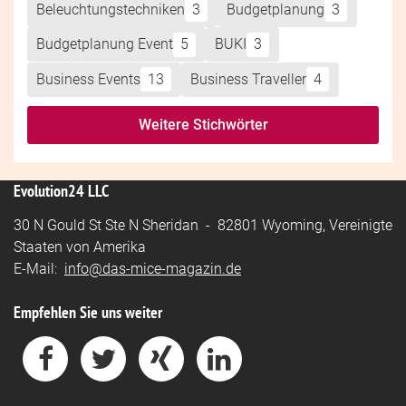
Beleuchtungstechniken
3
Budgetplanung
3
Budgetplanung Event
5
BUKI
3
Business Events
13
Business Traveller
4
Weitere Stichwörter
Evolution24 LLC
30 N Gould St Ste N Sheridan - 82801 Wyoming, Vereinigte
Staaten von Amerika
E-Mail:
info@das-mice-magazin.de
Empfehlen Sie uns weiter