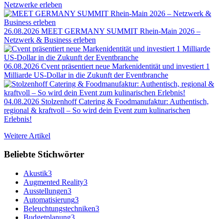
Netzwerke erleben
26.08.2026
MEET GERMANY SUMMIT Rhein-Main 2026 –
Netzwerk & Business erleben
06.08.2026
Cvent präsentiert neue Markenidentität und investiert 1
Milliarde US-Dollar in die Zukunft der Eventbranche
04.08.2026
Stolzenhoff Catering & Foodmanufaktur: Authentisch,
regional & kraftvoll – So wird dein Event zum kulinarischen
Erlebnis!
Weitere Artikel
Beliebte Stichwörter
Akustik
3
Augmented Reality
3
Ausstellungen
3
Automatisierung
3
Beleuchtungstechniken
3
Budgetplanung
3