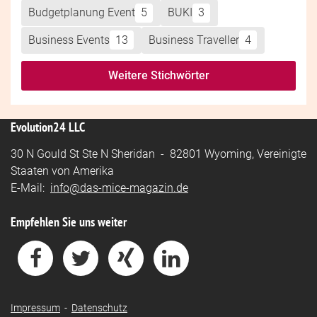
Budgetplanung Event
5
BUKI
3
Business Events
13
Business Traveller
4
Weitere Stichwörter
Evolution24 LLC
30 N Gould St Ste N Sheridan - 82801 Wyoming, Vereinigte
Staaten von Amerika
E-Mail:
info@das-mice-magazin.de
Empfehlen Sie uns weiter
Impressum
-
Datenschutz