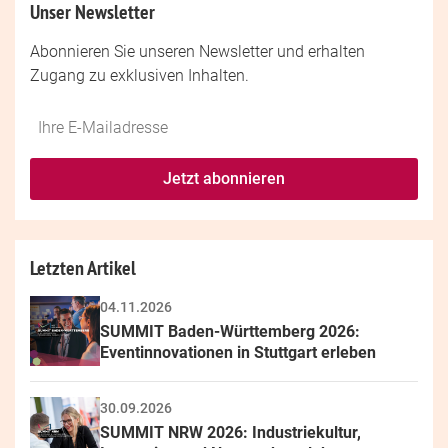
Unser Newsletter
Abonnieren Sie unseren Newsletter und erhalten
Zugang zu exklusiven Inhalten.
Do
*Ihre
not
E-
fill
Mailadresse:
Jetzt abonnieren
this
field
Letzten Artikel
04.11.2026
SUMMIT Baden-Württemberg 2026: 
Eventinnovationen in Stuttgart erleben
30.09.2026
SUMMIT NRW 2026: Industriekultur, 