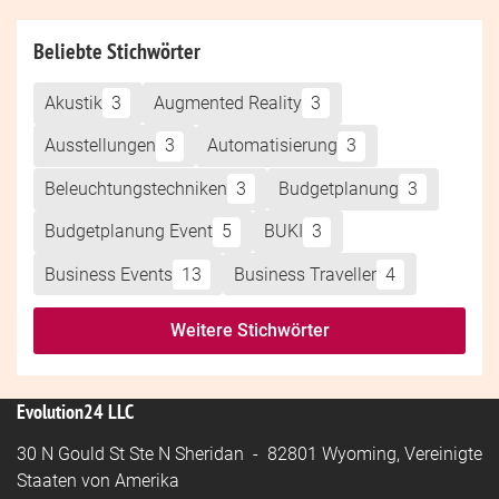
Beliebte Stichwörter
Akustik
3
Augmented Reality
3
Ausstellungen
3
Automatisierung
3
Beleuchtungstechniken
3
Budgetplanung
3
Budgetplanung Event
5
BUKI
3
Business Events
13
Business Traveller
4
Weitere Stichwörter
Evolution24 LLC
30 N Gould St Ste N Sheridan - 82801 Wyoming, Vereinigte
Staaten von Amerika