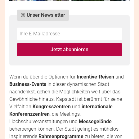
Unser Newsletter
Do
*Ihre
not
E-
fill
Mailadresse:
Jetzt abonnieren
this
field
Wenn du über die Optionen für
Incentive-Reisen
und
Business-Events
in dieser dynamischen Stadt
nachdenkst, gehen die Möglichkeiten weit über das
Gewöhnliche hinaus. Kapstadt ist berühmt für seine
Vielfalt an
Kongresszentren
und
internationale
Konferenzzentren
, die Meetings,
Hochschulveranstaltungen und
Messegelände
beherbergen können. Der Stadt gelingt es mühelos,
inspirierende
Rahmenprogramme
zu bieten, die von