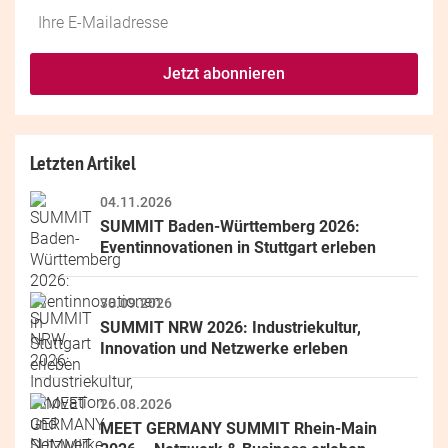
Do
*Ihre
not
E-
fill
Mailadresse:
Jetzt abonnieren
this
field
Letzten Artikel
04.11.2026
SUMMIT Baden-Württemberg 2026: 
Eventinnovationen in Stuttgart erleben
30.09.2026
SUMMIT NRW 2026: Industriekultur, 
Innovation und Netzwerke erleben
26.08.2026
MEET GERMANY SUMMIT Rhein-Main 