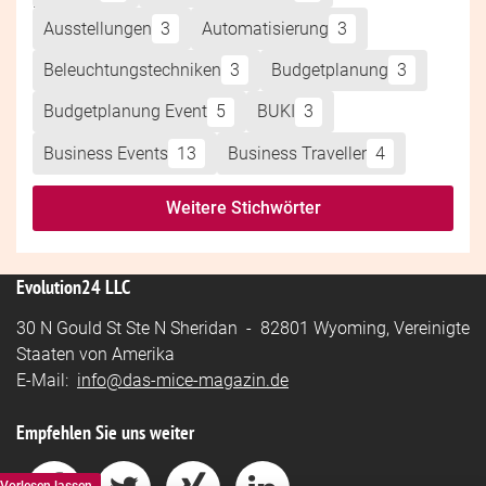
Ausstellungen
3
Automatisierung
3
Beleuchtungstechniken
3
Budgetplanung
3
Budgetplanung Event
5
BUKI
3
Business Events
13
Business Traveller
4
Weitere Stichwörter
Evolution24 LLC
30 N Gould St Ste N Sheridan - 82801 Wyoming, Vereinigte
Staaten von Amerika
E-Mail:
info@das-mice-magazin.de
Empfehlen Sie uns weiter