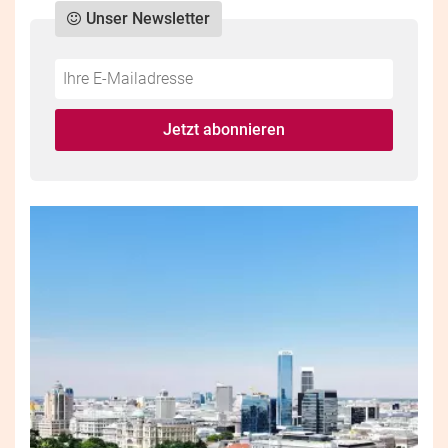
Unser Newsletter
Do
*Ihre
not
E-
fill
Mailadresse:
Jetzt abonnieren
this
field